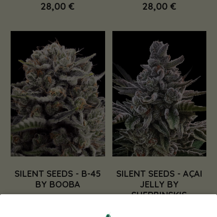
28,00 €
28,00 €
SILENT SEEDS - B-45
SILENT SEEDS - AÇAI
BY BOOBA
JELLY BY
SHERBINSKIS
39,00 €
69,00 €