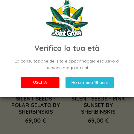
Verifica la tua età
La consultazione del sito è appannaggio esclusivo di
persone maggiorenni.
USCITA
Ho almeno 18 anni
SILENT SEEDS -
SILENT SEEDS - PINK
POLAR GELATO BY
SUNSET BY
SHERBINSKIS
SHERBINSKIS
69,00 €
69,00 €