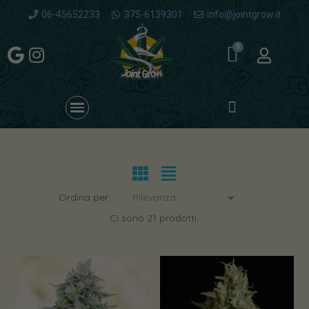
06-45652233
375-6139301
info@jointgrow.it

Ordina per:
Rilevanza
Ci sono 21 prodotti.