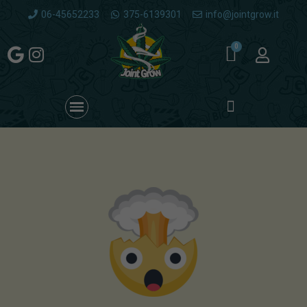
06-45652233
375-6139301
info@jointgrow.it