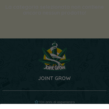
La categoria selezionata non contiene
ancora nessun prodotto!
JOINT GROW
10+ anni di esperienza
1000+ genetiche analizzate