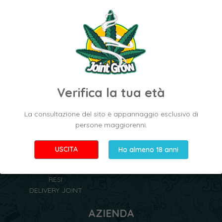
prezzo migliore in rete
assistenza alla clientela
Le migliori genetiche di Cannabis Light
in tutta Italia al miglior prezzo.
Verifica la tua età
La consultazione del sito è appannaggio esclusivo di
persone maggiorenni.
ORDINI
NEGOZI
USCITA
Ho almeno 18 anni
SPEDIZIONI
I NOSTRI NEGOZI
SCONTI
RIVENDITORI AUTORIZZATI
RESI
DELIVERY JOINT
AZIENDA