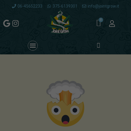
06-45652233
375-6139301
info@jointgrow.it