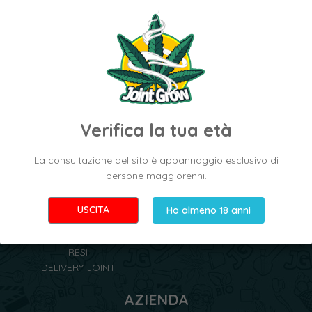
prezzo migliore in rete
assistenza alla clientela
Le migliori genetiche di Cannabis Light
in tutta Italia al miglior prezzo.
Verifica la tua età
La consultazione del sito è appannaggio esclusivo di
persone maggiorenni.
ORDINI
NEGOZI
USCITA
Ho almeno 18 anni
SPEDIZIONI
I NOSTRI NEGOZI
SCONTI
RIVENDITORI AUTORIZZATI
RESI
DELIVERY JOINT
AZIENDA