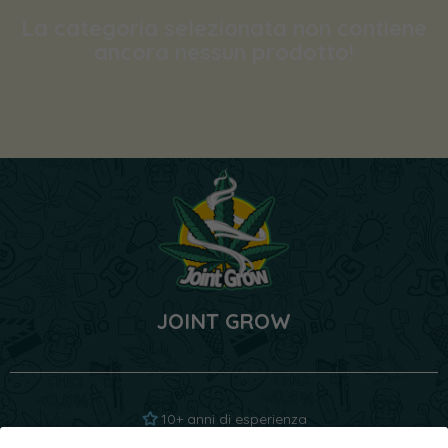
La categoria selezionata non contiene
ancora nessun prodotto!
JOINT GROW
10+ anni di esperienza
1000+ genetiche analizzate