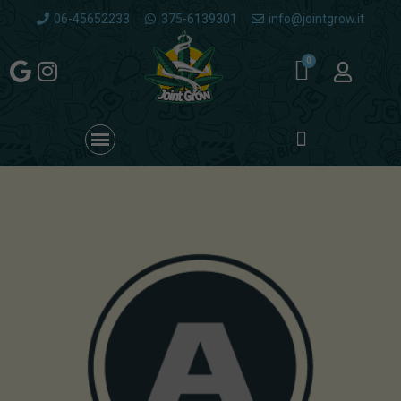
06-45652233
375-6139301
info@jointgrow.it