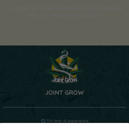
La categoria selezionata non contiene
ancora nessun prodotto!
JOINT GROW
10+ anni di esperienza
1000+ genetiche analizzate