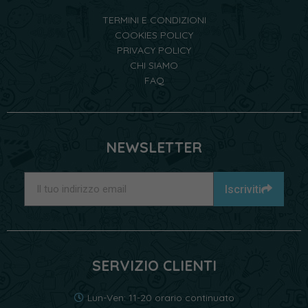
TERMINI E CONDIZIONI
COOKIES POLICY
PRIVACY POLICY
CHI SIAMO
FAQ
NEWSLETTER
Iscriviti
SERVIZIO CLIENTI
Lun-Ven: 11-20 orario continuato