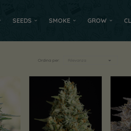
SEEDS
SMOKE
GROW
C

Ordina per:
Rilevanza