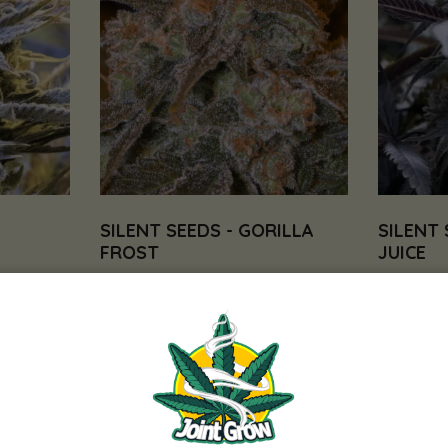
SILENT SEEDS - GORILLA
SILENT 
FROST
JUICE
28,00 €
26,00 