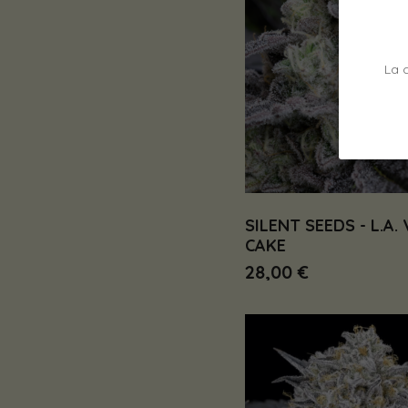
La 
SILENT SEEDS - L.A.
CAKE
28,00 €