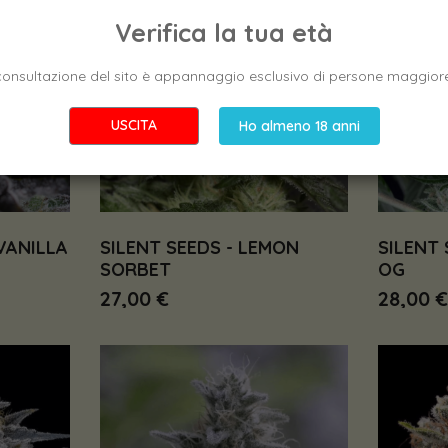
Verifica la tua età
consultazione del sito è appannaggio esclusivo di persone maggiore
USCITA
Ho almeno 18 anni
 VANILLA
SILENT SEEDS - LEMON
SILENT 
SORBET
OG
27,00 €
28,00 