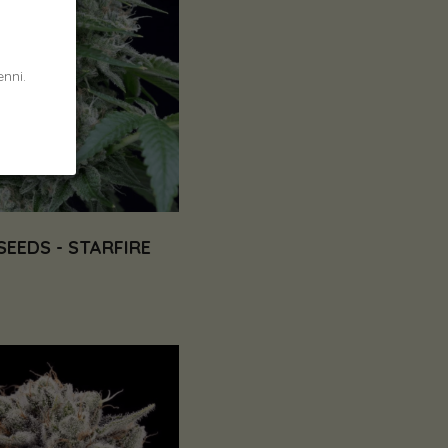
nni.
SEEDS - STARFIRE
€