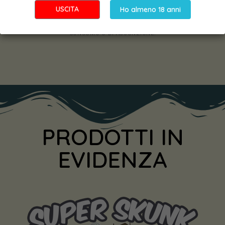
TUTTE LE IMMAGINI, ILLUSTRAZIONI, DESCRIZIONI E NOMI INERENTI A
USCITA
Ho almeno 18 anni
PRODOTTI E CATEGORIE IN VENDITA SONO PURAMENTE A SCOPO DI
MARCHETING O A SCOPO CULTURALE. IN NESSUN MODO
RAPPRESENTANO INFORMAZIONI SU GENETICHE O INDICAZIONI DI
CONSUMO O DI ASSUNZIONE.
PRODOTTI IN
EVIDENZA