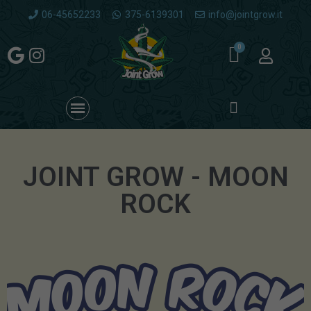
06-45652233
375-6139301
info@jointgrow.it
JOINT GROW - MOON
ROCK